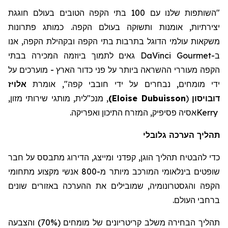
"השותפות שלנו עם 100 בתי הקפה הטובים בעולם חוגגת
יצירתיות, אומנות ותשוקה בעולם הקפה. כמותג פתרונות
משקאות עולמי הדוגל בתרבות בתי הקפה ובקהילת הקפה, אנו
ב-
DaVinci Gourmet
גאים לתמוך ביוזמה המכירה בבתי
הקפה מעוררי ההשראה ביותר על פני כדור הארץ - מוערכים על
ידי מומחים, נבחרים על ידי חובבי קפה", אומרת
אלויז
דובויסון
(
Eloise Dubuisson
)
, מנכ"לית, מותגי שירותי מזון,
Kerry
אסיה
פסיפיק
, המזרח התיכון ואפריקה.
תהליך הערכה גלובלי
כדי להבטיח תהליך הוגן, קפדני ומייצג, הדירוג מתבסס על חבר
שופטים בינלאומי המורכב מיותר מ-800 אנשי מקצוע מתחומי
הקפה והגסטרונומיה, שמובילים את ההערכה באזורים שונים
ברחבי העולם.
תהליך הבחירה משלב קריטריונים של מומחים (70%) והצבעה