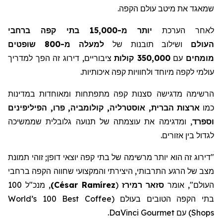
שמאגד את מיטב עולם הקפה.
לאחר הערכת
יותר מ-15,000 בתי קפה ברחבי
העולם
ושילוב תובנות של
למעלה מ-800 שופטים
מומחים
עם
350,000 קולות
ציבוריים, דירוג זה הפך למדריך
עולמי לקפה מיוחד ולחוויות קפה איכותיות.
הרשימה מדגישה סצנות קפה מתפתחות ומאוחדות במדינות
כמו
ארצות הברית, אוסטרליה, קולומביה, פרו, הפיליפינים
וספרד
, ומדגימה את עוצמתה של תנועה גלובלית שממשיכה
לגדול בין אזורים.
"דירוג זה הוא יותר מרשימה של בתי קפה יוצאי דופן;
זוהי
תמונת
מצב
של
הרגע
התרבותי
,
היצירתי
והמקצועי
שחווה
הקפה
ברחבי
העולם
",
אומר
סזאר
רמירז
(
César Ramírez
)
,
מנכ
"
ל
100
בתי
הקפה
הטובים
בעולם
(
World’s 100 Best Coffee
Shops
)
עם
DaVinci Gourmet
.