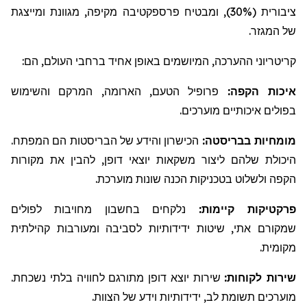
ציבורית (30%), ומבטיח פרספקטיבה מקיפה, מגוונת ומייצגת
של המגזר.
קריטריוני
ההערכה, המיושמים באופן אחיד ברחבי העולם, הם:
איכות הקפה:
פרופיל הטעם, הארומה, המרקם והשימוש
בפולים איכותיים מוערכים.
מומחיות
בבריסטה
:
הכישרון והידע של
הבריסטות
הם המפתח.
היכולת שלהם ליצור משקאות יוצאי דופן, להבין את מקורות
הקפה ולשלוט בטכניקות הכנה שונות מוערכת.
פרקטיקות
קיימות:
נלקח
ים
בחשבון מחויבות לפולים
שמקור
ם
אתי, שיטות ידידותיות לסביבה ומעורבות קהילתית
מקומית.
שירות לקוחות:
שירות יוצא דופן מתורגם לחוויה בלתי נשכחת.
מוערכים תשומת לב, ידידותיות וידע של הצוות.