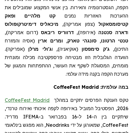
הקפה, הגסטרונומיה והאירוח. בין אנשי המקצוע שמובילים את
ההערכות האזוריות נמנים
קט
מלהיים
ופאק
קטיסומסאקול
(צפון אמריקה),
מיכאליס
דימיטרקופולוס
ו
דארה
סנטנה
(אירופה),
דרווריס
ריבאס
(דרום אמריקה),
טנטי
הרטונו
,
סונגהי
טארק
,
ומרים
ארין
(אסיה והמזרח
התיכון),
ג'ק סימפסון
(אוקיאניה), ו
ג'ולי מרלן
(אפריקה).
הוועדה הגלובלית הזו מבטיחה פרספקטיבה מכילה ומונחית
מומחים, המסוגלת לשקף את העושר, ההתפתחות והמגוון של
מערכת הקפה בקנה מידה עולמי.
במה עולמית: CoffeeFest Madrid
טקס הענקת הפרסים יתקיים במהלך
Madrid
CoffeeFest
2026, הפסטיבל המוביל באירופה לקפה איכותי ואירוח טרנדי,
שיתקיים בין ה-14 ל-16 בפברואר ב-
IFEMA
מדריד.
CoffeeFest
, ש
מ
אורגן על ידי
Neodrinks
, הוא מפגש בינלאומי