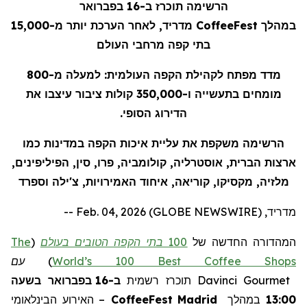
הרשימה תוכרז ב-16 בפברואר
במהלך
CoffeeFest
מדריד, לאחר הערכת יותר מ-15,000
בתי קפה מרחבי העולם
מדד מפתח לקהילת הקפה העולמית: למעלה מ-800
מומחים בתעשייה ו-350,000 קולות ציבור עיצבו את
הדירוג הסופי.
הרשימה משקפת את עליית איכות הקפה במדינות כמו
ארצות הברית, אוסטרליה, קולומביה, פרו, סין, הפיליפינים,
מלזיה, מקסיקו, קוריאה, איחוד האמירויות, צ'ילה וספרד
מדריד, Feb. 04, 2026 (GLOBE NEWSWIRE) --
המהדורה החדשה של
100 בתי הקפה הטובים בעולם
(
The
World’s 100 Best Coffee Shops
)
עם
Gourmet
Davinci
תוכרז רשמית
ב-16 בפברואר בשעה
13:00
במהלך
Madrid
CoffeeFest
– האירוע הבינלאומי