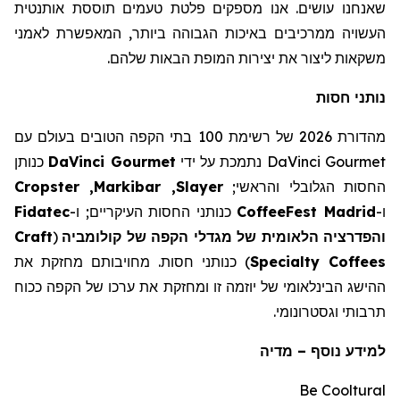
שאנחנו עושים. אנו מספקים פלטת טעמים תוססת אותנטית
העשויה ממרכיבים באיכות הגבוהה ביותר, המאפשרת לאמני
משקאות ליצור את יצירות המופת הבאות שלהם.
נותני חסות
מהדורת 2026 של רשימת 100 בתי הקפה הטובים בעולם עם
DaVinci Gourmet
נתמכת על ידי
DaVinci Gourmet
כנותן
החסות הגלובלי והראשי;
Slayer
,
Markibar
,
Cropster
ו-
Madrid
CoffeeFest
כנותני החסות העיקריים; ו-
Fidatec
והפדרציה הלאומית של מגדלי הקפה של קולומביה
(
Craft
Specialty Coffees
) כנותני חסות. מחויבותם מחזקת את
ההישג הבינלאומי של יוזמה זו ומחזקת את ערכו של הקפה ככוח
תרבותי וגסטרונומי.
למידע נוסף
–
מדיה
Be Cooltural