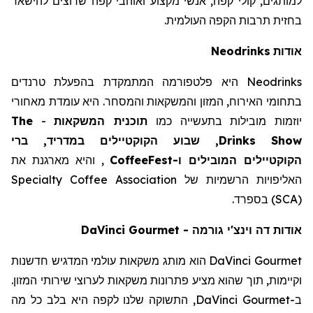
למותגים,
קולי
קפה, אנשי מקצוע ואוהבי קפה שרוצים להישאר
בחזית תרבות הקפה העולמית.
אודות
Neodrinks
Neodrinks
היא פלטפורמה המתמקדת בהפעלת טרנדים
בתחומי האירוח, המזון והמשקאות והמסחר. היא עומדת מאחורי
יוזמות מובילות בתעשייה כמו
תוכנית המשקאות
-
The
Drinks Show
, שבוע הקוקטיילים במדריד, ברי
הקוקטיילים המובילים ו-
CoffeeFest
, והיא מארגנת את
האליפויות הרשמיות של
Specialty Coffee Association
(SCA)
בספרד.
אודות דה וינצ'י גורמה
-
DaVinci Gourmet
DaVinci Gourmet
הוא מותג משקאות עולמי המדגיש חדשנות
וקיימות, תוך שהוא מציע פתרונות משקאות לערוצי שירותי המזון.
ב-
DaVinci Gourmet
, התשוקה שלנו לקפה היא בלב כל מה